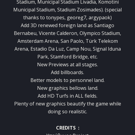
Stadium
,
Municipal Stadium
Livadia
,
Komotini
Municipal Stadium
,
Stadium
Zosimades
).
(special
thanks to tonypes, georeg7, argypaok)
Add
3D
renewed
foreign
land
as
Santiago
Bernabeu, Vicente Calderon, Olympico Stadium,
Amsterdam Arena, San Paolo, Türk Telekom
Arena, Estadio Da Luz, Camp Nou, Signal Iduna
Park, Stamford Bridge
, etc.
New
Previews
at all stages
.
Add
billboards
.
Better
models
to personnel
land
.
New
graphics
bellows
land
.
Add
HD Turfs
in ALL
fields
.
Plenty
of new
graphics
beautify the
game
while
doing so
realistic
.
CREDITS :