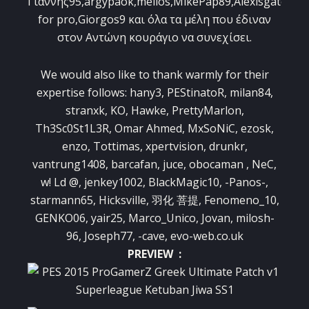
Γιάννης95,argypaok,melios,MikePap89,Alexisgate7,n
for pro,Giorgos9 και όλα τα μέλη που έδιναν
στον Αντώνη κουράγιο να συνεχίσει.
We would also like
to thank
warmly for
their
expertise
follows
: hany3, PEStinatoR, milan84,
stranxk, KO, Hawke, PrettyMarlon,
Th3Sc0St1L3R, Omar Ahmed, MxSoNiC, ezosk,
enzo, Tottimas, xpertvision, drunkr,
vantrung1408, barcafan, juce, obocaman
, NeC,
w! Ld @, jenkey1002, BlackMagic10, -Panos-,
starmann65, Hicksville, 羽化 菩提, Fenomeno_10,
GENKO06, yair25, Marco_Unico, Jovan, milosh-
96, Joseph77, -cave, evo-web.co.uk
PREVIEW :