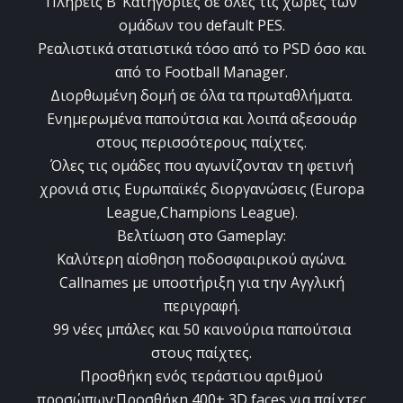
Πλήρεις Β’ Κατηγορίες σε όλες τις χώρες των
ομάδων του default PES.
Ρεαλιστικά στατιστικά τόσο από το PSD όσο και
από το Football Manager.
Διορθωμένη δομή σε όλα τα πρωταθλήματα.
Ενημερωμένα παπούτσια και λοιπά αξεσουάρ
στους περισσότερους παίχτες.
Όλες τις ομάδες που αγωνίζονταν τη φετινή
χρονιά στις Ευρωπαϊκές διοργανώσεις (Europa
League,Champions League).
Βελτίωση στο Gameplay:
Καλύτερη αίσθηση ποδοσφαιρικού αγώνα.
Callnames με υποστήριξη για την Αγγλική
περιγραφή.
99 νέες μπάλες και 50 καινούρια παπούτσια
στους παίχτες.
Προσθήκη ενός τεράστιου αριθμού
προσώπων:Προσθήκη 400+ 3D faces για παίχτες