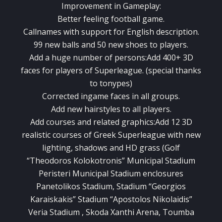
Improvement
in
Gameplay:
Better
feeling
football game
.
Callnames
with support for
English
description.
99
new balls
and
50
new shoes
to players
.
Add
a huge number
of persons
:
Add
400+ 3D
faces
for
players
of
Superleague.
(special thanks
to tonypes)
Corrected
ingame faces
in all groups
.
Add
new
hairstyles
to all
players
.
Add
courses
and related
graphics
:
Add
12 3D
realistic
courses
of
Greek
Superleague
with
new
lighting
, shadows
and HD
grass
(
Golf
“
Theodoros
Kolokotronis
”
Municipal Stadium
Peristeri
Municipal Stadium
enclosures
Panetolikos Stadium
,
Stadium
“
Georgios
Karaiskakis
”
Stadium
“
Apostolos
Nikolaidis
”
Veria Stadium
, Skoda
Xanthi
Arena,
Toumba