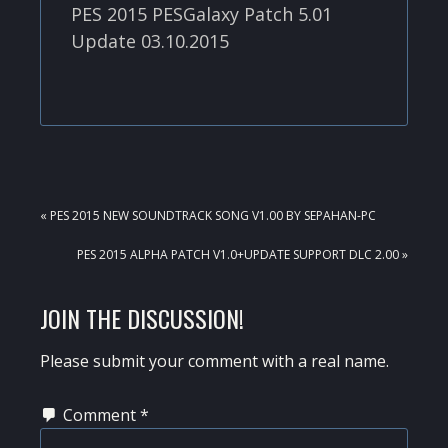
PES 2015 PESGalaxy Patch 5.01
Update 03.10.2015
PREVIOUS
« PES 2015 NEW SOUNDTRACK SONG V1.00 BY SEPAHAN-PC
POST:
NEXT
PES 2015 ALPHA PATCH V1.0+UPDATE SUPPORT DLC 2.00 »
POST:
READER
JOIN THE DISCUSSION!
INTERACTIONS
Please submit your comment with a real name.
Comment
*