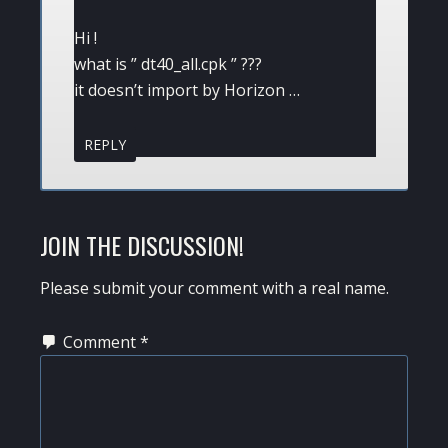
Hi !
what is ” dt40_all.cpk ” ???
it doesn’t import by Horizon …
REPLY
JOIN THE DISCUSSION!
Please submit your comment with a real name.
Comment
*