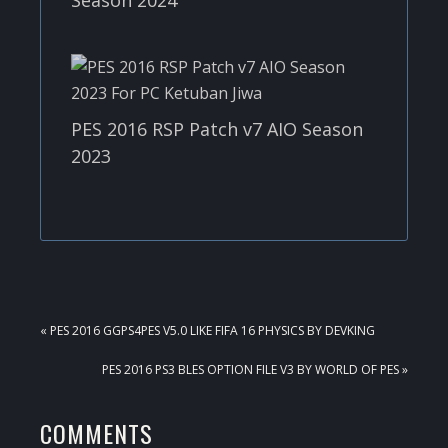
PES 2016 RSP Patch v7 AIO Season
2023
PREVIOUS
« PES 2016 GGPS4PES V5.0 LIKE FIFA 16 PHYSICS BY DEVKING
POST:
NEXT
PES 2016 PS3 BLES OPTION FILE V3 BY WORLD OF PES »
POST:
READER
COMMENTS