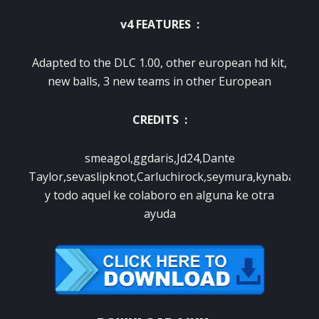
v4 FEATURES :
Adapted
to the DLC
1.00,
other
european
hd
kit
,
new balls
,
3 new
teams
in other
European
CREDITS :
smeagol,ggdaris,Jd24,Dante
Taylor,sevaslipknot,Carluchirock,seymura,kynabaus,k
y todo aquel ke colaboro en alguna ke otra
ayuda