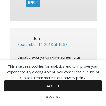
REPLY
Iten
September 14, 2018 at 10:57
dapat cracknya tp white screen trus
This site uses cookies for analytics and to improve your
REPLY
experience. By clicking Accept, you consent to our use of
cookies. Learn more in our
privacy policy
.
ACCEPT
Maone van Cobain
September 14, 2018 at 14:58
DECLINE