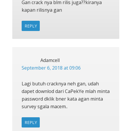
Gan crack nya blm rilis juga??kiranya
kapan rilisnya gan
REPLY
Adamcell
September 6, 2018 at 09:06
Lagi butuh cracknya neh gan, udah
dapet downlod dari CaPekYe mlah minta
password dklik bner kata agan minta
survey sgala macem..
REPLY