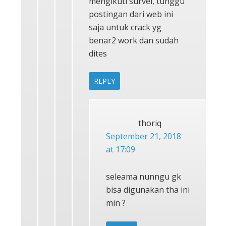
mengikuti survei, tunggu
postingan dari web ini
saja untuk crack yg
benar2 work dan sudah
dites
REPLY
thoriq
September 21, 2018
at 17:09
seleama nunngu gk
bisa digunakan tha ini
min ?